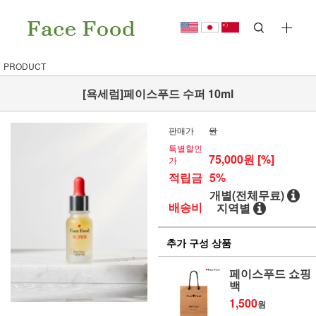
PRODUCT
[욕세럼]페이스푸드 수퍼 10ml
판매가
원
특별할인
75,000
원 [%]
가
적립금
5%
개별(전체무료)
배송비
지역별
추가 구성 상품
페이스푸드 쇼핑
백
1,500
원