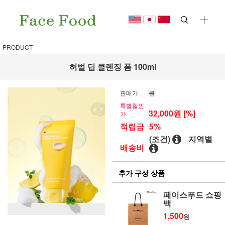
PRODUCT
허벌 딥 클렌징 폼 100ml
판매가
원
특별할인
32,000
원 [%]
가
적립금
5%
(조건)
지역별
배송비
추가 구성 상품
페이스푸드 쇼핑
백
1,500
원